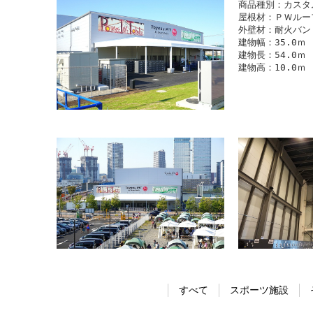
商品種別：カスタ
屋根材：ＰＷルーフ
外壁材：耐火バンド
建物幅：35.0ｍ

建物長：54.0ｍ

建物高：10.0ｍ
すべて
スポーツ施設